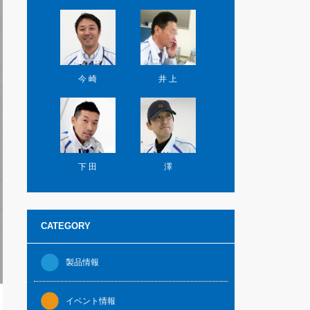
今 崎
井 上
下 田
澤
CATEGORY
製品情報
イベント情報