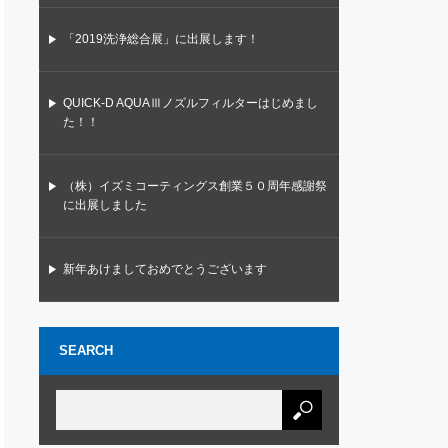
「2019洗浄総合展」に出展します！
QUICK-D AQUAⅢノズルフィルターはじめまし
た！！
（株）イズミコーティングス創業５０周年感謝祭
に出展しました
新年あけましておめでとうございます
SEARCH