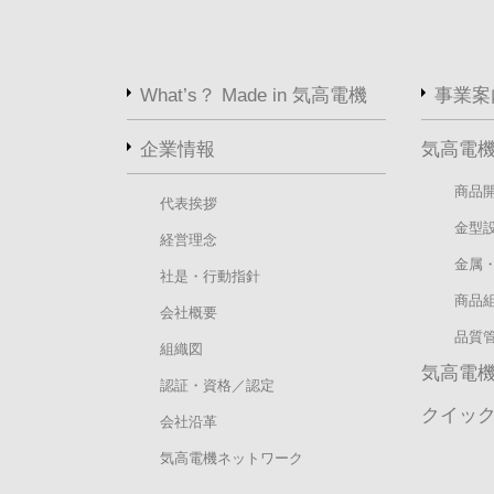
What’s？ Made in 気高電機
事業案
企業情報
気高電
商品
代表挨拶
金型
経営理念
金属
社是・行動指針
商品
会社概要
品質
組織図
気高電
認証・資格／認定
クイッ
会社沿革
気高電機ネットワーク