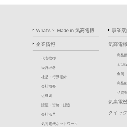
What’s？ Made in 気高電機
事業案
企業情報
気高電
商品
代表挨拶
金型
経営理念
金属
社是・行動指針
商品
会社概要
品質
組織図
気高電
認証・資格／認定
クイッ
会社沿革
気高電機ネットワーク